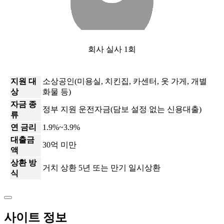
회사 실사 1회
지원 대
소상공인(미용실, 치킨집, 카센터, 옷 가게, 개별
상
화물 등)
자금 종
정부 지원 운전자금(담보 설정 없는 신용대출)
류
연 금리
1.9%~3.9%
대출금
30억 미만
액
상환 방
거치 상환 5년 또는 만기 일시상환
식
사이트 정보