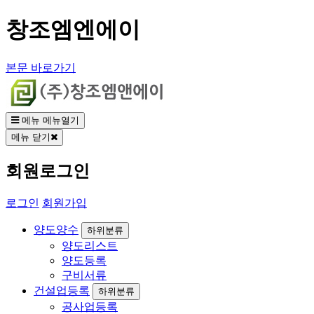
창조엠엔에이
본문 바로가기
메뉴
메뉴열기
메뉴 닫기
회원로그인
로그인
회원가입
양도양수
하위분류
양도리스트
양도등록
구비서류
건설업등록
하위분류
공사업등록