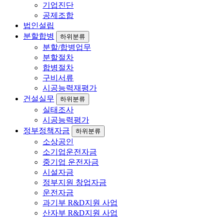
기업진단
공제조합
법인설립
분할합병
하위분류
분할/합병업무
분할절차
합병절차
구비서류
시공능력재평가
건설실무
하위분류
실태조사
시공능력평가
정부정책자금
하위분류
소상공인
소기업운전자금
중기업 운전자금
시설자금
정부지원 창업자금
운전자금
과기부 R&D지원 사업
산자부 R&D지원 사업